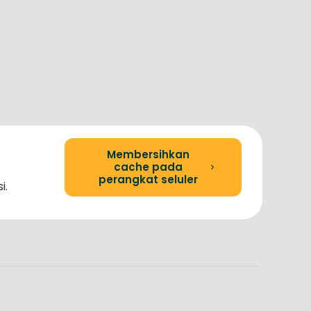
Membersihkan
cache pada
perangkat seluler
i.