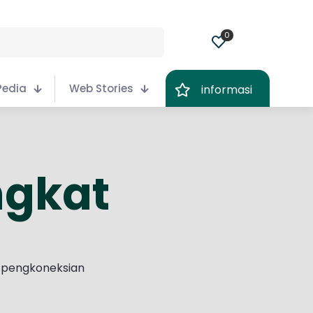
0
Pedia
Web Stories
informasi
ngkat
a pengkoneksian