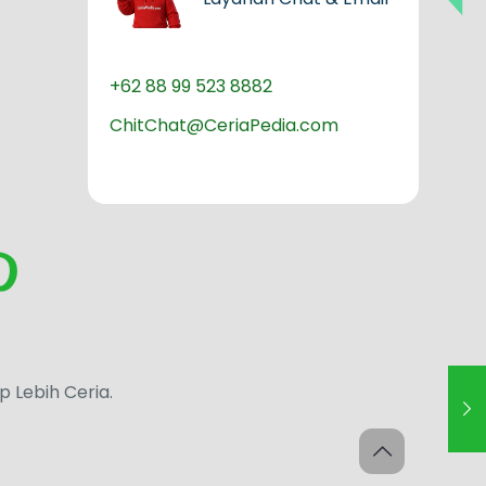
+62 88 99 523 8882
ChitChat@CeriaPedia.com
up Lebih Ceria.