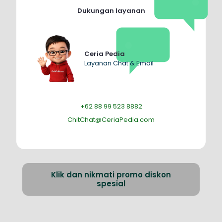
Dukungan layanan
Ceria Pedia
Layanan Chat & Email
+62 88 99 523 8882
ChitChat@CeriaPedia.com
Klik dan nikmati promo diskon
spesial