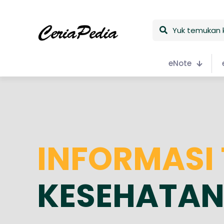
Yuk
temukan
keceriaan
eNote
INFORMASI
KESEHATA