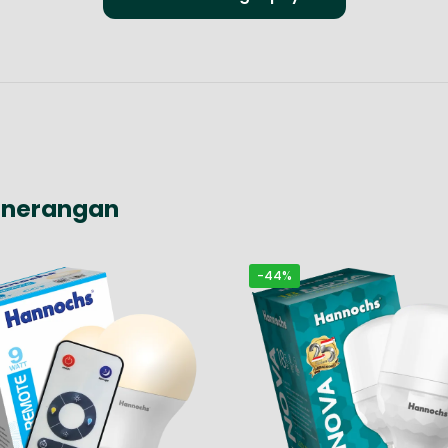
enerangan
-44%