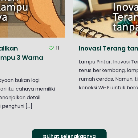
alikan
Inovasi Terang tan
11
ampu 3 Warna
Lampu Pintar: Inovasi Te
terus berkembang, lampu
rumah cerdas. Namun, t
hayaan bukan lagi
koneksi Wi-Fi untuk berope
ri itu, cahaya memiliki
nonjolkan detail
enghuni [...]
Lihat selengkapnya