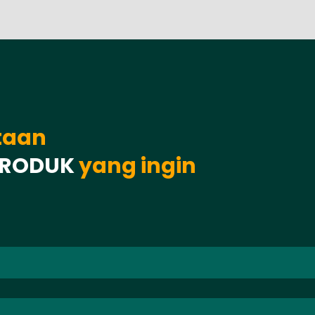
taan
PRODUK
yang ingin