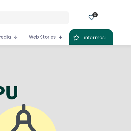
0
Pedia
Web Stories
informasi
PU