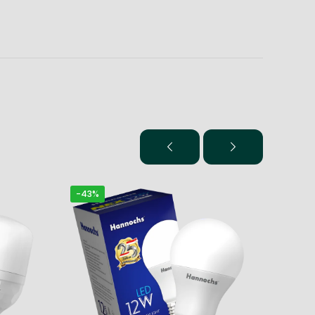
-43%
-30%