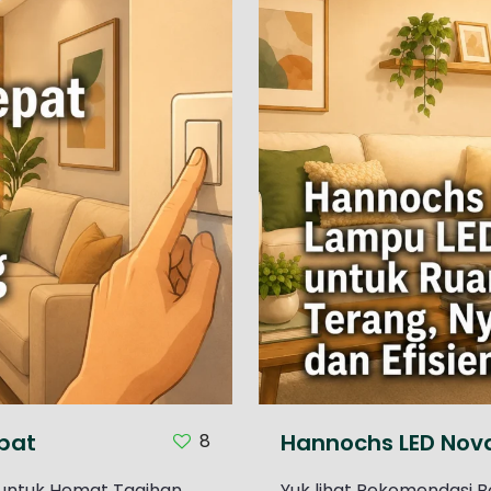
pat
Hannochs LED Nov
8
 untuk Hemat Tagihan
Yuk lihat Rekomendasi 