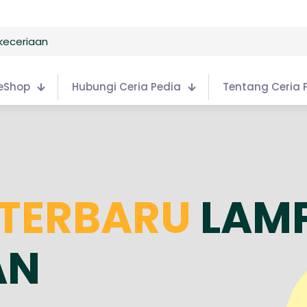
eShop
Hubungi Ceria Pedia
Tentang Ceria 
 TERBARU
LAM
AN