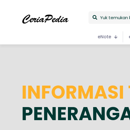
Yuk
temukan
keceriaan
eNote
INFORMASI
PENERANG