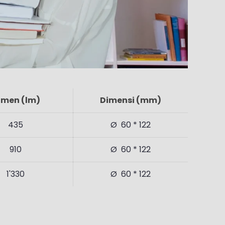
umen (lm)
Dimensi (mm)
435
Ø 60 * 122
910
Ø 60 * 122
1'330
Ø 60 * 122