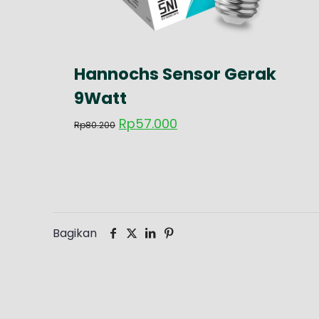
Hannochs Sensor Gerak
9Watt
Harga
Harga
Rp
57.000
Rp
80.200
aslinya
saat
adalah:
ini
Rp80.200.
adalah:
Rp57.000.
Bagikan