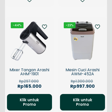
-44%
-23%
Mixer Tangan Arashi
Mesin Cuci Arashi
AHM-1901
AWM-452A
Harga
Harga
Rp
297.000
Rp
1.300.000
aslinya
aslinya
Harga
Harga
Rp
165.000
Rp
997.900
adalah:
adalah:
saat
saat
Rp297.000.
Rp1.300.
ini
ini
adalah:
adalah:
Klik untuk
Klik untuk
Promo
Rp165.000.
Promo
Rp997.9