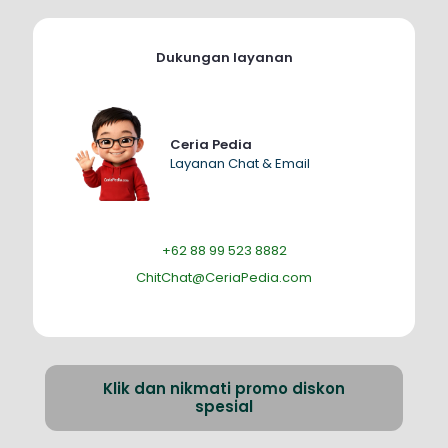
Dukungan layanan
Ceria Pedia
Layanan Chat & Email
+62 88 99 523 8882
ChitChat@CeriaPedia.com
Klik dan nikmati promo diskon
spesial