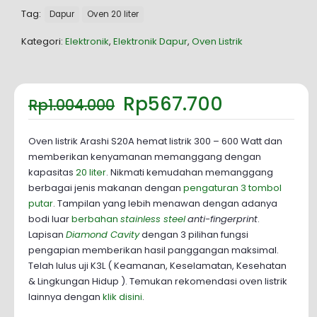
Tag:
Dapur
Oven 20 liter
Kategori:
Elektronik
,
Elektronik Dapur
,
Oven Listrik
Harga
Harga
Rp
567.700
Rp
1.004.000
aslinya
saat
adalah:
ini
Rp1.004.000.
adalah:
Oven listrik Arashi S20A hemat listrik 300 – 600 Watt dan
Rp567.700
memberikan kenyamanan memanggang dengan
kapasitas
20 liter
. Nikmati kemudahan memanggang
berbagai jenis makanan dengan
pengaturan 3 tombol
putar
. Tampilan yang lebih menawan dengan adanya
bodi luar
berbahan
stainless steel
anti-fingerprint
.
Lapisan
Diamond Cavity
dengan 3 pilihan fungsi
pengapian memberikan hasil panggangan maksimal.
Telah lulus uji K3L ( Keamanan, Keselamatan, Kesehatan
& Lingkungan Hidup ). Temukan rekomendasi oven listrik
lainnya dengan
klik disini
.