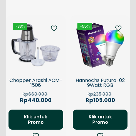
-33%
-55%
Chopper Arashi ACM-
Hannochs Futura-02
1506
9Watt RGB
Harga
Harga
Rp
660.000
Rp
235.000
aslinya
aslinya
Harga
Harga
Rp
440.000
Rp
105.000
adalah:
adalah:
saat
saat
Rp660.000.
Rp235.0
ini
ini
adalah:
adalah:
Klik untuk
Klik untuk
Promo
Rp440.000.
Promo
Rp105.0