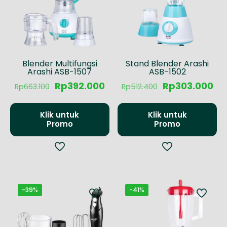
Blender Multifungsi
Stand Blender Arashi
Arashi ASB-1507
ASB-1502
Harga
Harga
Harga
Ha
Rp
392.000
Rp
303.000
Rp
663.100
Rp
512.400
aslinya
saat
aslinya
sa
adalah:
ini
adalah:
ini
Rp663.100.
adalah:
Rp512.400.
ad
Klik untuk
Klik untuk
Rp392.000.
Rp
Promo
Promo
-39%
-41%