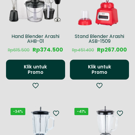
Hand Blender Arashi
Stand Blender Arashi
AHB-01
ASB-1509
Harga
Harga
Harga
Ha
Rp
374.500
Rp
267.000
Rp
615.500
Rp
451.400
aslinya
saat
aslinya
sa
adalah:
ini
adalah:
ini
Rp615.500.
adalah:
Rp451.400.
ad
Klik untuk
Klik untuk
Rp374.500.
Rp
Promo
Promo
-34%
-41%