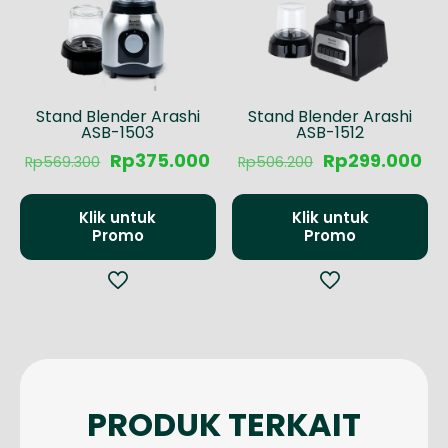
Stand Blender Arashi
Stand Blender Arashi
ASB-1503
ASB-1512
Harga
Harga
Harga
Ha
Rp
375.000
Rp
299.000
Rp
569.300
Rp
506.200
aslinya
saat
aslinya
sa
adalah:
ini
adalah:
ini
Rp569.300.
adalah:
Rp506.200.
ad
Klik untuk
Klik untuk
Rp375.000.
Rp
Promo
Promo
PRODUK TERKAIT