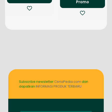
Promo
Rp154.0
Subscribe newsletter
CeriaPedia.com
dan
dapatkan
INFORMASI PRODUK TERBARU