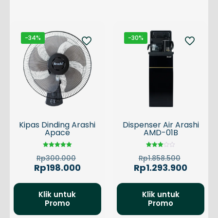
-34%
-30%
Kipas Dinding Arashi
Dispenser Air Arashi
Apace
AMD-01B
Dinilai
Dinilai
Harga
Harga
Rp
300.000
Rp
1.858.500
5.00
3.00
aslinya
aslinya
dari 5
dari 5
Harga
Harga
Rp
198.000
Rp
1.293.900
adalah:
adalah:
saat
saat
Rp300.000.
Rp1.858.
ini
ini
adalah:
adalah
Klik untuk
Klik untuk
Promo
Rp198.000.
Promo
Rp1.293