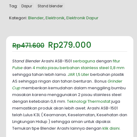
Tag:
Dapur
Stand blender
Kategori:
Blender
,
Elektronik
,
Elektronik Dapur
Harga
Harga
Rp
279.000
Rp
471.600
aslinya
saat
adalah:
ini
Rp471.600.
adalah:
Stand Blender
Arashi ASB-1501
serbaguna
dengan
fitur
Rp279.000.
Pulse
dan
4 mata pisau berbahan stainless steel 0,8 mm
sehingga tahan lebih lama.
JAR 1,5 Liter
berbahan plastik
AS sehingga ringan dan tahan benturan.. Bonus
Grinder
Cup
memberikan kemudahan dalam menggiling bumbu
masakan karena menggunakan 2 pisau stainless steel
dengan ketebalan 0,6 mm.
Teknologi Thermostat
juga
memastikan produk akan lebih awet. Arashi ASB-1501
telah Lulus K3L ( Keamanan, Keselamatan, Kesehatan dan
Lingkungan Hidup ) sehingga aman untuk dipakai.
Temukan tipe Blender Arashi lainnya dengan
klik disini
.