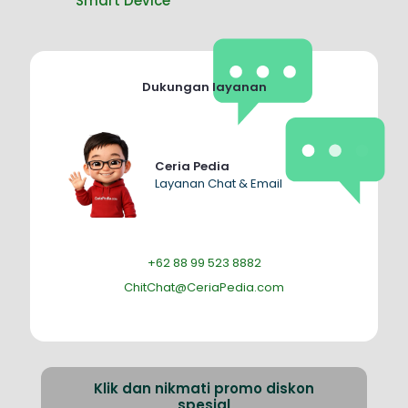
Smart Device
Dukungan layanan
Ceria Pedia
Layanan Chat & Email
+62 88 99 523 8882
ChitChat@CeriaPedia.com
Klik dan nikmati promo diskon
spesial