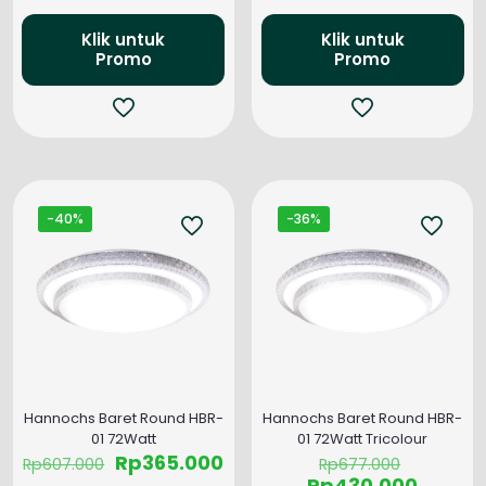
adalah:
ini
adalah:
ini
Rp55.000.
adalah:
Rp62.000.
ada
Klik untuk
Klik untuk
Rp39.000.
Rp3
Promo
Promo
-40%
-36%
Hannochs Baret Round HBR-
Hannochs Baret Round HBR-
01 72Watt
01 72Watt Tricolour
Harga
Harga
Harga
Rp
365.000
Rp
607.000
Rp
677.000
aslinya
saat
aslinya
Harga
Rp
430.000