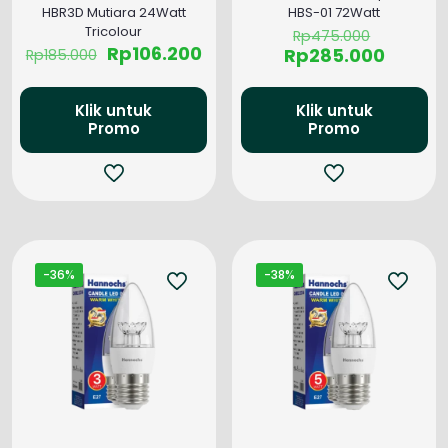
HBR3D Mutiara 24Watt
HBS-01 72Watt
Harga
Tricolour
Rp
475.000
Harga
Harga
aslinya
Rp
106.200
Harga
Rp
285.000
Rp
185.000
aslinya
saat
adalah:
saat
adalah:
ini
Rp475.0
ini
Rp185.000.
adalah:
adalah
Klik untuk
Klik untuk
Rp106.200.
Promo
Promo
Rp285.
-36%
-38%