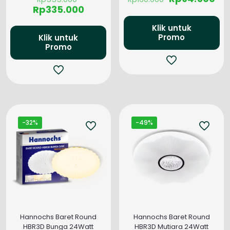
aslinya
aslinya
sa
Harga
Rp
335.000
adalah:
adalah:
ini
saat
Rp555.000.
Rp160.000.
ada
ini
Klik untuk
Rp9
adalah:
Promo
Klik untuk
Promo
Rp335.000.
-32%
-49%
Hannochs Baret Round
Hannochs Baret Round
HBR3D Bunga 24Watt
HBR3D Mutiara 24Watt