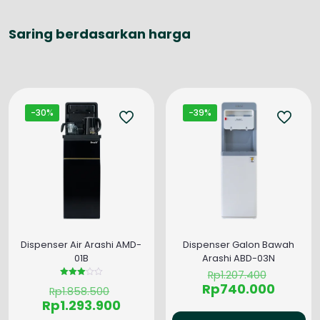
Saring berdasarkan harga
-30%
-39%
Dispenser Air Arashi AMD-
Dispenser Galon Bawah
01B
Arashi ABD-03N
Harga
Rp
1.207.400
aslinya
Dinilai
Harga
Rp
740.000
Harga
Rp
1.858.500
3.00
adalah:
saat
aslinya
dari 5
Harga
Rp
1.293.900
Rp1.207.
ini
adalah:
saat