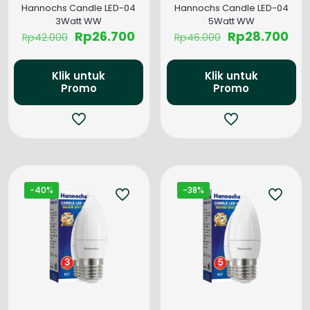
Hannochs Candle LED-04
Hannochs Candle LED-04
3Watt WW
5Watt WW
Harga
Harga
Harga
Ha
Rp
26.700
Rp
28.700
Rp
42.000
Rp
46.000
aslinya
saat
aslinya
saa
adalah:
ini
adalah:
ini
Rp42.000.
adalah:
Rp46.000.
ada
Klik untuk
Klik untuk
Rp26.700.
Rp2
Promo
Promo
-40%
-38%