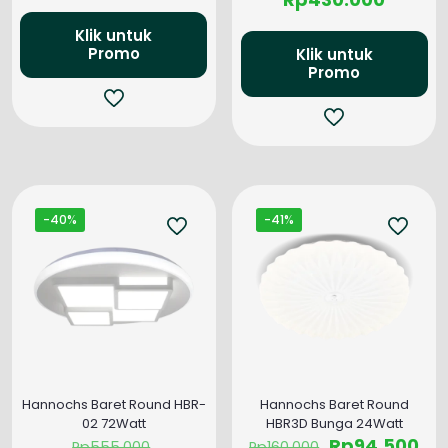
adalah:
ini
adalah:
saat
Rp607.000.
adalah:
Rp677.0
ini
Klik untuk
Rp365.000.
Promo
adalah
Klik untuk
Promo
Rp430.
-40%
-41%
Hannochs Baret Round HBR-
Hannochs Baret Round
02 72Watt
HBR3D Bunga 24Watt
Harga
Harga
Ha
Rp
94.500
Rp
555.000
Rp
160.000