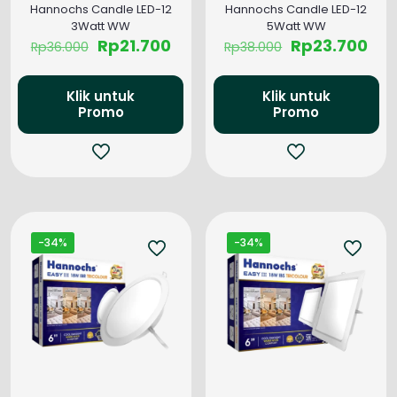
Hannochs Candle LED-12
Hannochs Candle LED-12
3Watt WW
5Watt WW
Harga
Harga
Harga
Har
Rp
21.700
Rp
23.700
Rp
36.000
Rp
38.000
aslinya
saat
aslinya
saa
adalah:
ini
adalah:
ini
Rp36.000.
adalah:
Rp38.000.
ada
Klik untuk
Klik untuk
Rp21.700.
Rp2
Promo
Promo
-34%
-34%