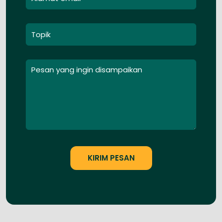
Pencahayaan
Klik untuk temukan informasi
bermanfaat mengenai
pencahayaan
Hubungi Ceria Pedia