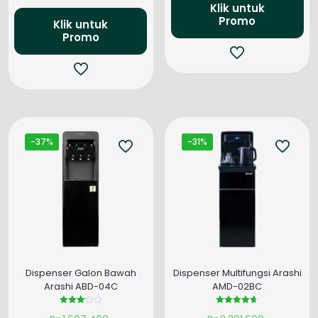
adalah
Klik untuk
Rp1.858.500.
ini
Promo
Rp740.
adalah:
Klik untuk
Promo
Rp1.293.900.
-37%
-31%
Dispenser Galon Bawah
Dispenser Multifungsi Arashi
Arashi ABD-04C
AMD-02BC
Dinilai
Dinilai
Harga
Harga