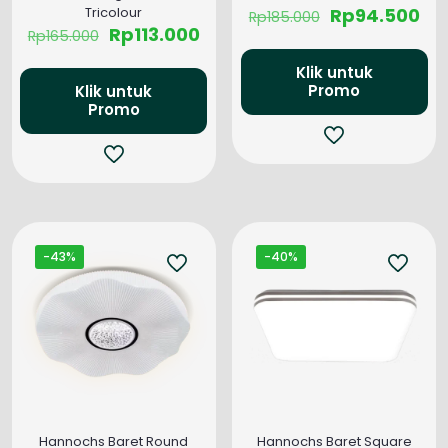
Harga
Ha
Tricolour
Rp
94.500
Rp
185.000
Harga
Harga
aslinya
sa
Rp
113.000
Rp
165.000
aslinya
saat
adalah:
ini
adalah:
ini
Rp185.000.
ada
Klik untuk
Rp165.000.
adalah:
Rp9
Promo
Klik untuk
Rp113.000.
Promo
-43%
-40%
Hannochs Baret Round
Hannochs Baret Square