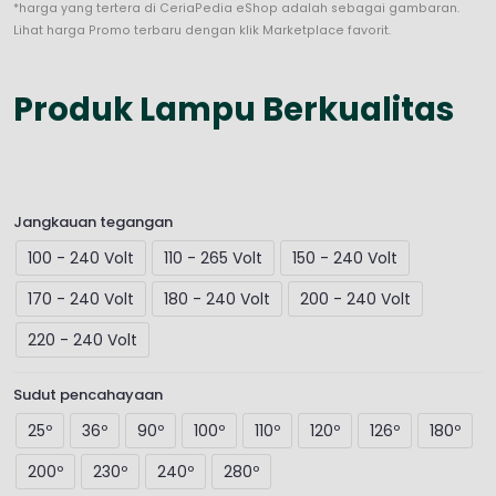
*harga yang tertera di CeriaPedia eShop adalah sebagai gambaran.
Lihat harga Promo terbaru dengan klik Marketplace favorit.
Produk Lampu Berkualitas
Jangkauan tegangan
100 - 240 Volt
110 - 265 Volt
150 - 240 Volt
170 - 240 Volt
180 - 240 Volt
200 - 240 Volt
220 - 240 Volt
Sudut pencahayaan
25º
36º
90º
100º
110º
120º
126º
180º
200º
230º
240º
280º