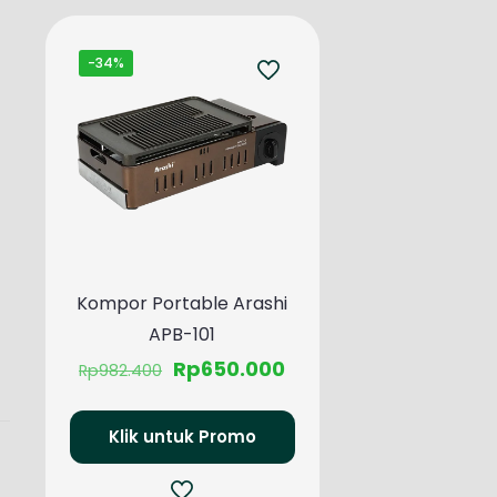
-34%
Kompor Portable Arashi
APB-101
Harga
Harga
Rp
650.000
Rp
982.400
aslinya
saat
adalah:
ini
Klik untuk Promo
Rp982.400.
adalah:
Rp650.000.