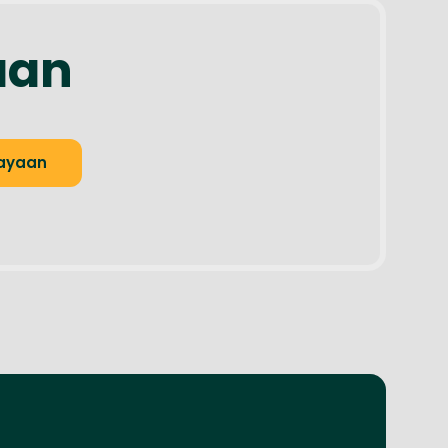
aan
hayaan