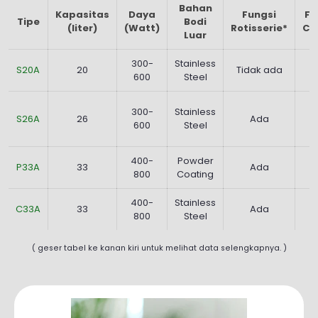
Bahan
Kapasitas
Daya
Fungsi
Fu
Tipe
Bodi
(liter)
(Watt)
Rotisserie*
Co
Luar
300-
Stainless
S20A
20
Tidak ada
600
Steel
300-
Stainless
S26A
26
Ada
600
Steel
400-
Powder
P33A
33
Ada
800
Coating
400-
Stainless
C33A
33
Ada
800
Steel
( geser tabel ke kanan kiri untuk melihat data selengkapnya. )