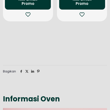
Promo
Rp894.700.
Promo
Rp952.
Bagikan
Informasi Oven