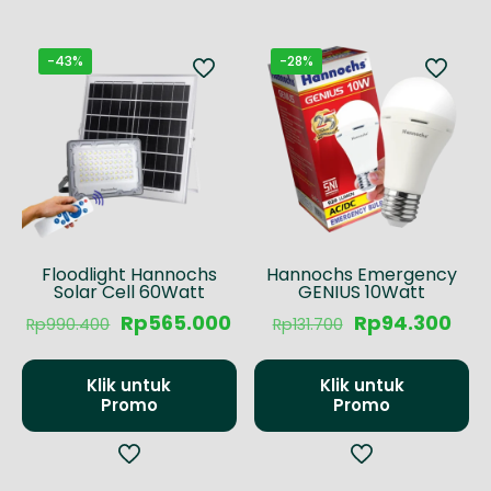
-43%
-28%
Floodlight Hannochs
Hannochs Emergency
Solar Cell 60Watt
GENIUS 10Watt
Harga
Harga
Harga
Har
Rp
565.000
Rp
94.300
Rp
990.400
Rp
131.700
aslinya
saat
aslinya
saa
adalah:
ini
adalah:
ini
Rp990.400.
adalah:
Rp131.700.
ada
Klik untuk
Klik untuk
Rp565.000.
Rp9
Promo
Promo