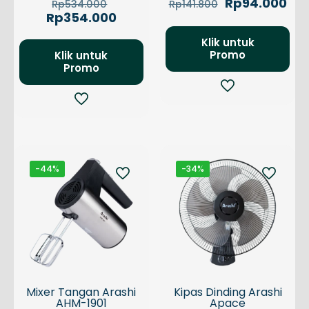
Harga
Harga
Har
Rp
94.000
Rp
534.000
Rp
141.800
aslinya
aslinya
saa
Harga
Rp
354.000
adalah:
adalah:
ini
saat
Rp534.000.
Rp141.800.
ada
ini
Klik untuk
Rp9
adalah:
Promo
Klik untuk
Promo
Rp354.000.
-44%
-34%
Mixer Tangan Arashi
Kipas Dinding Arashi
AHM-1901
Apace