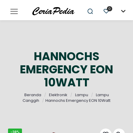
0
HANNOCHS
EMERGENCY EON
10WATT
Beranda
/
Elektronik
/
Lampu
/
Lampu
Canggih
/
Hannochs Emergency EON 10Watt
-38%