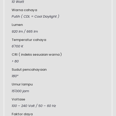
10 Watt
Warna cahaya
Putih ( CDL = Cool Daylight )
Lumen
920 lm / 665 lm
Temperatur cahaya
6'700 K
CRI ( indeks sesuaian warna )
> 80
Sudut pencahayaan
180º
Umur lampu
15'000 jam
Voltase
100 – 240 Volt / 50 – 60 Hz
Faktor daya