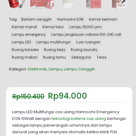
Tag:
Bohlam canggih
Hannochs EON
Kamar bermain
Kamar mandi
Kamar tidur
Lampu 15000 jam
Lampu emergency
Lampu jangkauan voltase 100-240 volt
Lampu LED
Lampu multifungsi
Luar ruangan
Ruang karaoke
Ruang kerja
Ruang laundry
Ruang makan
Ruang tamu
Serbaguna
Teras
Kategori:
Elektronik
,
Lampu
,
Lampu Canggih
Harga
Harga
Rp
94.000
Rp
150.400
aslinya
saat
adalah:
ini
Rp150.400.
adalah:
Lampu LED Multifungsi cas ulang Hannochs Emergency
Rp94.000.
EON 10Watt dengan
teknologi baterai cas ulang
berfungsi
sebagai lampu penerangan umumnya dan lampu
darurat yang akan menyala otomatis ketika listrik PLN