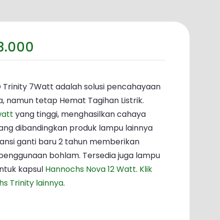
ga
Harga
3.000
nya
saat
lah:
ini
8.000.
adalah:
Trinity 7Watt adalah solusi pencahayaan
Rp23.000.
, namun tetap Hemat Tagihan Listrik.
att
yang tinggi, menghasilkan cahaya
rang dibandingkan produk lampu lainnya
ansi ganti baru 2 tahun memberikan
enggunaan bohlam. Tersedia juga lampu
ntuk kapsul
Hannochs Nova 12 Watt
.
Klik
s Trinity lainnya
.