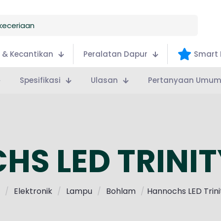
 & Kecantikan
Peralatan Dapur
Smart 
Spesifikasi
Ulasan
Pertanyaan Umu
S LED TRINI
/
Elektronik
/
Lampu
/
Bohlam
/
Hannochs LED Trin