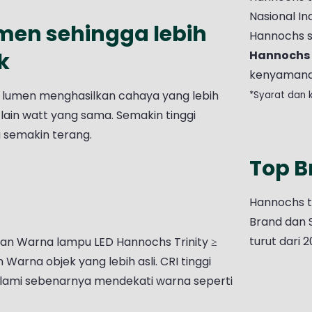
Nasional In
umen sehingga lebih
Hannochs s
k
Hannochs 
kenyamanan
0 lumen menghasilkan cahaya yang lebih
*Syarat dan 
lain watt yang sama. Semakin tinggi
 semakin terang.
Top B
Hannochs 
Brand dan 
turut dari 
aian Warna lampu LED Hannochs Trinity ≥
rna objek yang lebih asli. CRI tinggi
alami sebenarnya mendekati warna seperti