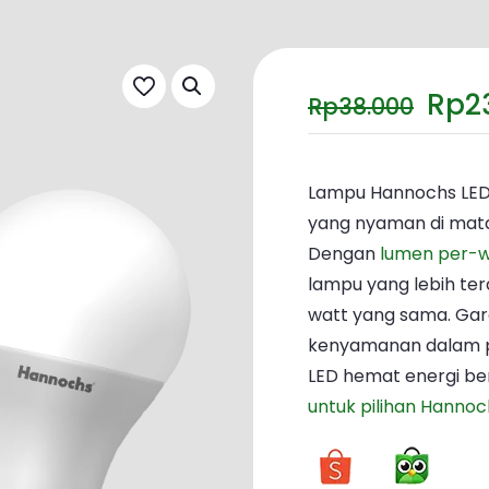
Har
Rp
2
Rp
38.000
asli
ada
Rp3
Lampu Hannochs LED 
yang nyaman di mata
Dengan
lumen per-w
lampu yang lebih te
watt yang sama. Gar
kenyamanan dalam p
LED hemat energi be
untuk pilihan Hannoch