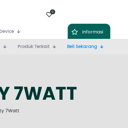
0
Device
informasi
m
Produk Terkait
Beli Sekarang
TY 7WATT
ity 7Watt