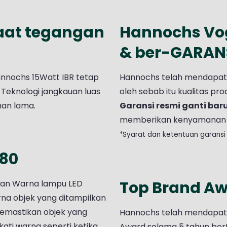
aat tegangan
Hannochs Vog
& ber-GARANS
annochs 15Watt IBR tetap
Hannochs telah mendapatkan
Teknologi jangkauan luas
oleh sebab itu kualitas p
han lama.
Garansi resmi ganti bar
memberikan kenyamanan 
*Syarat dan ketentuan garansi 
 80
Top Brand Aw
uaian Warna lampu LED
rna objek yang ditampilkan
 memastikan objek yang
Hannochs telah mendapat
ati warna seperti ketika
Award selama 5 tahun bert