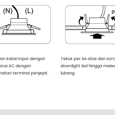
an kabel input dengan
Tekuk per ke atas dan sor
arus AC dengan
downlight led hingga mele
kan terminal penjepit.
lubang.