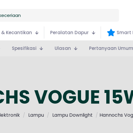
 & Kecantikan
Peralatan Dapur
Smart 
Spesifikasi
Ulasan
Pertanyaan Umu
HS VOGUE 15W
lektronik
/
Lampu
/
Lampu Downlight
/
Hannochs Vog