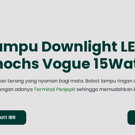
ampu Downlight L
ochs Vogue 15Wat
an terang yang nyaman bagi mata. Bobot lampu ringan 
engan adanya
Terminal Penjepit
sehingga memudahkan ki
att IBR