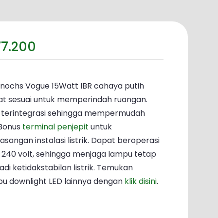
rga
Harga
77.200
inya
saat
lah:
ini
09.600.
adalah:
nochs Vogue 15Watt IBR cahaya putih
Rp77.200.
at sesuai untuk memperindah ruangan.
ng terintegrasi sehingga mempermudah
Bonus
terminal penjepit
untuk
gan instalasi listrik. Dapat beroperasi
 240 volt, sehingga menjaga lampu tetap
di ketidakstabilan listrik. Temukan
pu downlight LED lainnya dengan
klik disini
.