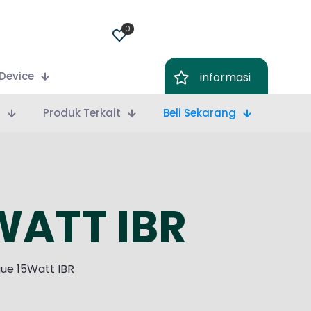
0
Device
informasi
m
Produk Terkait
Beli Sekarang
ATT IBR
ue 15Watt IBR