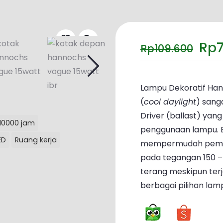
Ha
Rp
Rp
109.600
asl
ada
Rp1
Lampu Dekoratif Han
(
cool daylight
) sang
Driver (ballast) ya
10000 jam
penggunaan lampu. 
ED
Ruang kerja
mempermudah pemasan
pada tegangan 150 –
terang meskipun terja
berbagai pilihan lam