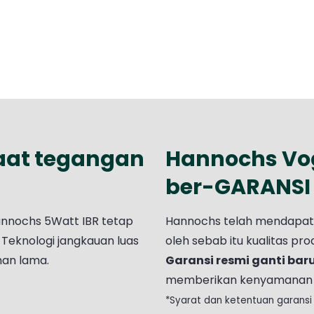
aat tegangan
Hannochs Vog
ber-GARANSI 
annochs 5Watt IBR tetap
Hannochs telah mendapatkan
Teknologi jangkauan luas
oleh sebab itu kualitas p
han lama.
Garansi resmi ganti bar
memberikan kenyamanan 
*Syarat dan ketentuan garansi 