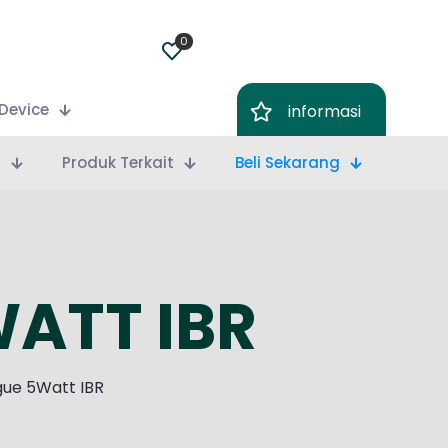
0
Device
informasi
m
Produk Terkait
Beli Sekarang
ATT IBR
ue 5Watt IBR