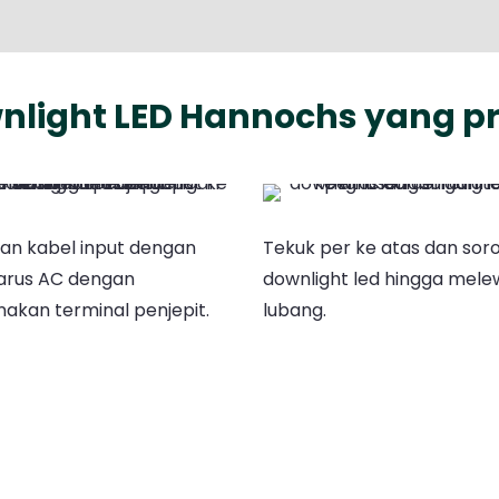
ight LED Hannochs yang pr
an kabel input dengan
Tekuk per ke atas dan sor
arus AC dengan
downlight led hingga mele
kan terminal penjepit.
lubang.