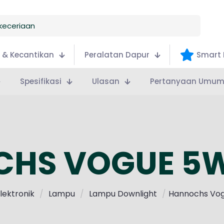
 & Kecantikan
Peralatan Dapur
Smart 
Spesifikasi
Ulasan
Pertanyaan Umu
HS VOGUE 5W
lektronik
/
Lampu
/
Lampu Downlight
/
Hannochs Vog