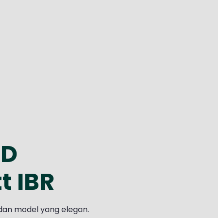
ED
 IBR
dan model yang elegan.