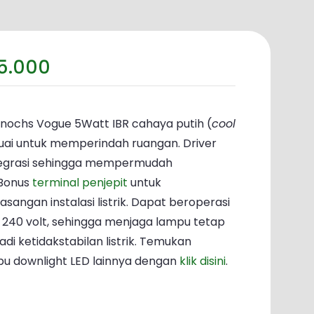
ga
Harga
5.000
nya
saat
lah:
ini
3.000.
adalah:
nochs Vogue 5Watt IBR cahaya putih (
cool
Rp35.000.
suai untuk memperindah ruangan. Driver
ntegrasi sehingga mempermudah
Bonus
terminal penjepit
untuk
gan instalasi listrik. Dapat beroperasi
 240 volt, sehingga menjaga lampu tetap
di ketidakstabilan listrik. Temukan
pu downlight LED lainnya dengan
klik disini
.