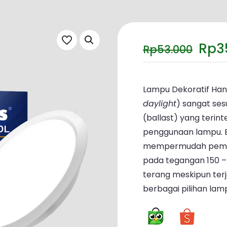
Har
Rp
3
Rp
53.000
asli
ada
Rp5
Lampu Dekoratif Han
daylight
) sangat se
(ballast) yang teri
penggunaan lampu. 
mempermudah pemasan
pada tegangan 150 –
terang meskipun terja
berbagai pilihan lam