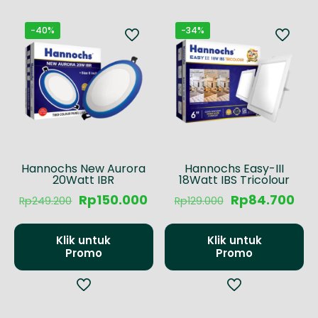
-40%
-34%
Hannochs New Aurora
Hannochs Easy-III
20Watt IBR
18Watt IBS Tricolour
Harga
Harga
Harga
Har
Rp
150.000
Rp
84.700
Rp
249.200
Rp
129.000
aslinya
saat
aslinya
saa
adalah:
ini
adalah:
ini
Rp249.200.
adalah:
Rp129.000.
ada
Klik untuk
Klik untuk
Rp150.000.
Rp8
Promo
Promo