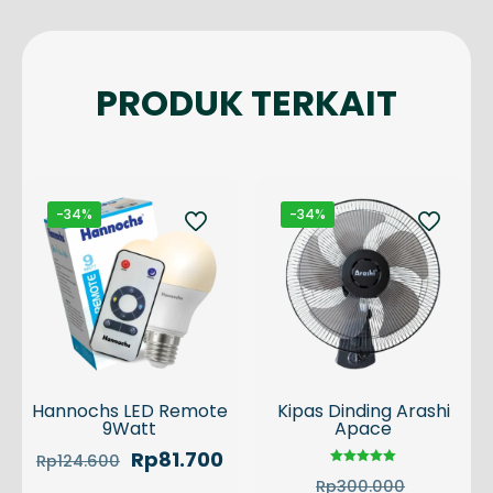
PRODUK TERKAIT
-34%
-34%
Hannochs LED Remote
Kipas Dinding Arashi
9Watt
Apace
Harga
Harga
Rp
81.700
Rp
124.600
aslinya
saat
Dinilai
Harga
Rp
300.000
5.00