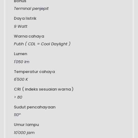
Bonus
Terminal penjepit
Daya listrik
9 Watt
Warna cahaya
Putih ( CDL = Cool Daylight )
Lumen
1'050 lm
Temperatur cahaya
6'500 K
CRI ( indeks sesuaian warna )
> 80
Sudut pencahayaan
110º
Umur lampu
10'000 jam