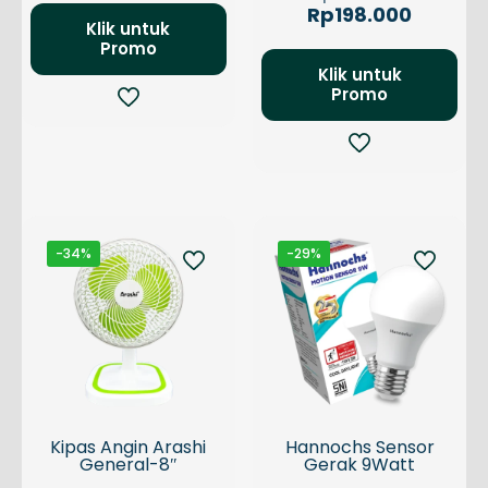
adalah:
ini
aslinya
dari 5
Harga
Rp
198.000
Rp124.600.
adalah:
Klik untuk
adalah:
saat
Rp81.700.
Promo
Rp300.0
ini
adalah:
Klik untuk
Promo
Rp198.0
-34%
-29%
Kipas Angin Arashi
Hannochs Sensor
General-8″
Gerak 9Watt