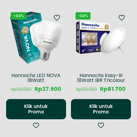
-44%
-34%
Hannochs LED NOVA
Hannochs Easy-III
18Watt
18Watt IBR Tricolour
Harga
Harga
Harga
Har
Rp
27.900
Rp
81.700
Rp
50.000
Rp
123.000
aslinya
saat
aslinya
saa
adalah:
ini
adalah:
ini
Rp50.000.
adalah:
Rp123.000.
ada
Klik untuk
Klik untuk
Rp27.900.
Rp81
Promo
Promo