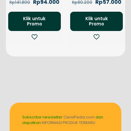
Harga
Harga
Harga
Har
Rp
94.000
Rp
57.000
Rp
141.800
Rp
80.200
aslinya
saat
aslinya
saa
adalah:
ini
adalah:
ini
Rp141.800.
adalah:
Rp80.200.
ada
Klik untuk
Klik untuk
Rp94.000.
Rp5
Promo
Promo
Subscribe newsletter
CeriaPedia.com
dan
dapatkan
INFORMASI PRODUK TERBARU