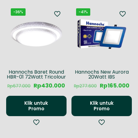
-36%
-41%
Hannochs Baret Round
Hannochs New Aurora
HBR-01 72Watt Tricolour
20Watt IBS
Harga
Harga
Harga
Ha
Rp
430.000
Rp
165.000
Rp
677.000
Rp
277.600
aslinya
saat
aslinya
sa
adalah:
ini
adalah:
ini
Rp677.000.
adalah:
Rp277.600.
ada
Klik untuk
Klik untuk
Rp430.000.
Rp1
Promo
Promo