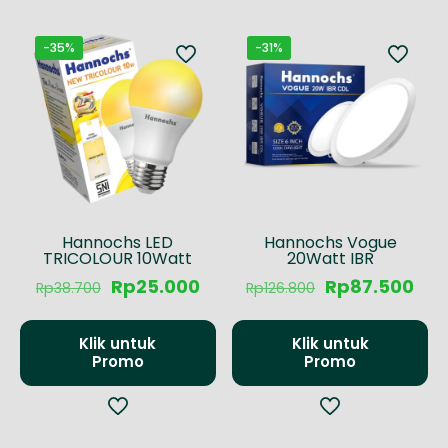
-35%
-31%
Hannochs LED
Hannochs Vogue
TRICOLOUR 10Watt
20Watt IBR
Harga
Harga
Harga
Har
Rp
25.000
Rp
87.500
Rp
38.700
Rp
126.800
aslinya
saat
aslinya
saa
adalah:
ini
adalah:
ini
Rp38.700.
adalah:
Rp126.800.
ada
Klik untuk
Klik untuk
Rp25.000.
Rp8
Promo
Promo