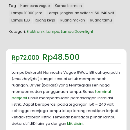
Tag:
Hannochs vogue
Kamar bermain
Lampu 10000 jam
Lampu jangkauan voltase 150-240 volt
Lampu LED
Ruang kerja
Ruang makan
Ruang tamu
Kategori:
Elektronik
,
Lampu
,
Lampu Downlight
Harga
Harga
Rp
48.500
Rp
72.000
aslinya
saat
adalah:
ini
Rp72.000.
adalah:
Lampu Dekoratif Hannochs Vogue 9Watt IBR cahaya putih
Rp48.500.
(
cool daylight
) sangat sesuai untuk memperindah
ruangan. Driver (ballast) yang terintegrasi sehingga
mempermudah penggunaan lampu. Bonus
terminal
penjepit
untuk mempermudah pemasangan instalasi
listrik. Dapat beroperasi pada tegangan 150 – 240 volt,
sehingga menjaga lampu tetap terang meskipun terjadi
ketidakstabilan listrik. Temukan berbagai pilihan lampu
dekoratif LED lainnya dengan
klik disini
.